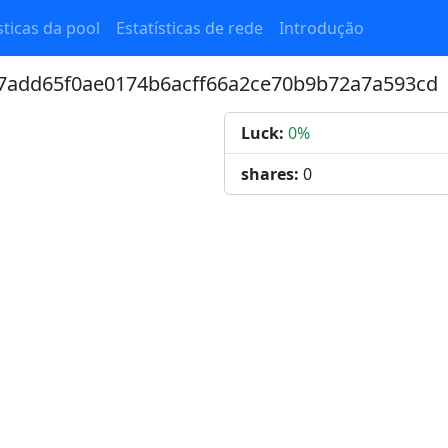
sticas da pool
Estatísticas de rede
Introdução
d7add65f0ae0174b6acff66a2ce70b9b72a7a593cd
Luck:
0%
shares:
0