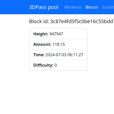
3DPass pool
Mineiros
Blocos
Estatí
Block id: 3c87e4fd5f5c0be16c55bd
Height:
947947
Amount:
118.15
Time:
2024-07-03 06:11:27
Difficulty:
0