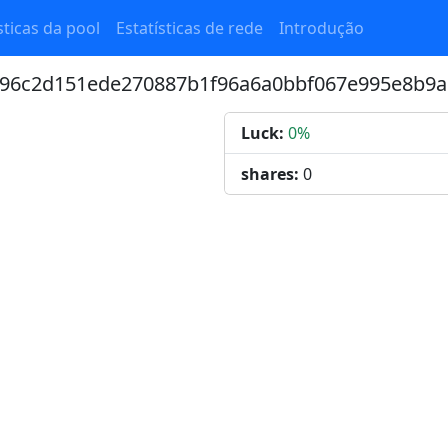
sticas da pool
Estatísticas de rede
Introdução
3396c2d151ede270887b1f96a6a0bbf067e995e8b9a
Luck:
0%
shares:
0