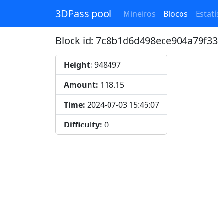
3DPass pool
Mineiros
Blocos
Estatí
Block id: 7c8b1d6d498ece904a79f
Height:
948497
Amount:
118.15
Time:
2024-07-03 15:46:07
Difficulty:
0