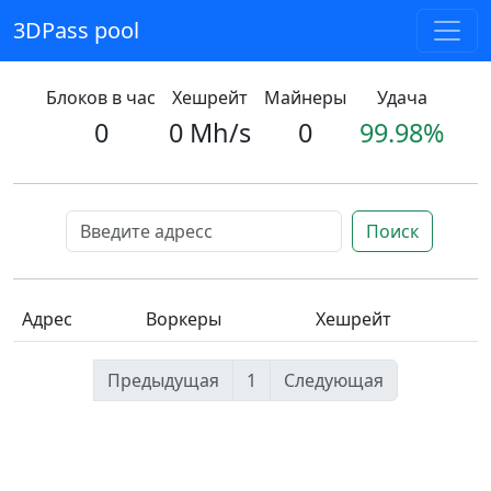
3DPass pool
Блоков в час
Хешрейт
Майнеры
Удача
0
0 Mh/s
0
99.98%
Поиск
Адрес
Воркеры
Хешрейт
Предыдущая
1
Следующая